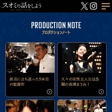
PRODUCTION NOTE
プロダクションノート
原点に立ち返った９本目
久々の女性主人公は念
の監督作
願の長澤まさみ！